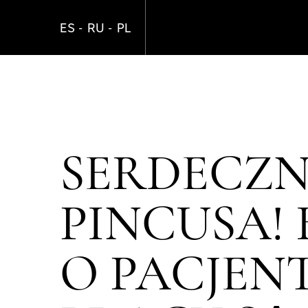
Skip
to
ES
RU
PL
main
content
SERDECZN
PINCUSA!
O PACJENT