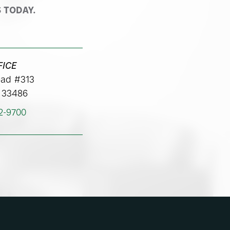
 TODAY.
FICE
ad #313
 33486
62-9700