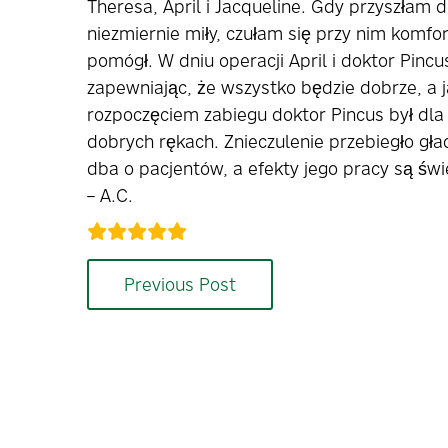
Theresa, April i Jacqueline. Gdy przyszłam 
niezmiernie miły, czułam się przy nim komfo
pomógł. W dniu operacji April i doktor Pincu
zapewniając, że wszystko będzie dobrze, a 
rozpoczęciem zabiegu doktor Pincus był dla
dobrych rękach. Znieczulenie przebiegło gł
dba o pacjentów, a efekty jego pracy są świ
– A.C.
Previous Post