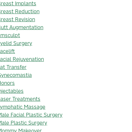
reast Implants
reast Reduction
reast Revision
Butt Augmentation
Emsculpt
yelid Surgery
acelift
acial Rejuvenation
at Transfer
Gynecomastia
Honors
njectables
Laser Treatments
Lymphatic Massage
ale Facial Plastic Surgery
ale Plastic Surgery
Mommy Makeover