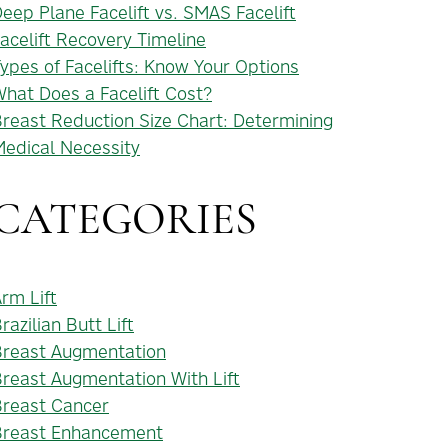
eep Plane Facelift vs. SMAS Facelift
acelift Recovery Timeline
ypes of Facelifts: Know Your Options
hat Does a Facelift Cost?
reast Reduction Size Chart: Determining
edical Necessity
CATEGORIES
rm Lift
razilian Butt Lift
Breast Augmentation
reast Augmentation With Lift
Breast Cancer
Breast Enhancement