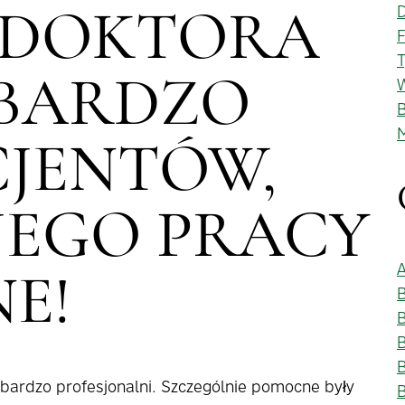
D
 DOKTORA
F
T
 BARDZO
W
B
M
CJENTÓW,
 JEGO PRACY
A
E!
B
B
i bardzo profesjonalni. Szczególnie pomocne były