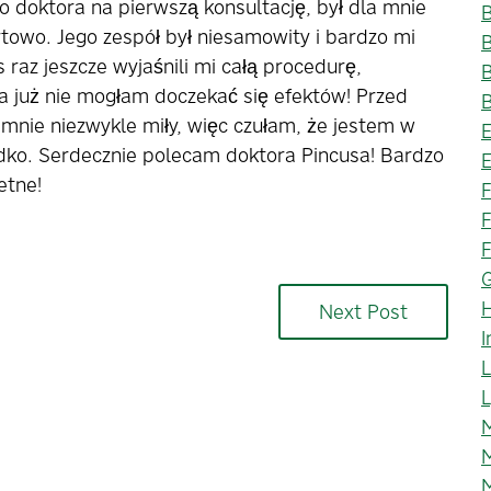
do doktora na pierwszą konsultację, był dla mnie
B
rtowo. Jego zespół był niesamowity i bardzo mi
B
s raz jeszcze wyjaśnili mi całą procedurę,
B
ja już nie mogłam doczekać się efektów! Przed
 mnie niezwykle miły, więc czułam, że jestem w
adko. Serdecznie polecam doktora Pincusa! Bardzo
E
etne!
F
F
F
Next Post
I
M
M